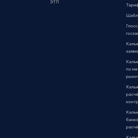
ЭТП
Тари
Шабл
Глосс
госза
Каль
заявк
Каль
по м
рыно
Кальк
расчё
конт
Каль
банко
расчё
Каль