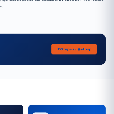
».
Открыть @etpsp