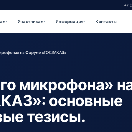
+7 (
кам
Участникам
Информация
Контакты
▾
▾
▾
икрофона» на Форуме «ГОСЗАКАЗ»
го микрофона» н
КАЗ»: основные
вые тезисы.