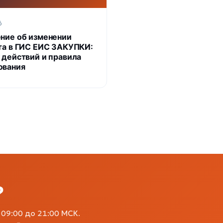
6
ние об изменении
та в ГИС ЕИС ЗАКУПКИ:
 действий и правила
ования
?
09:00 до 21:00 МСК.