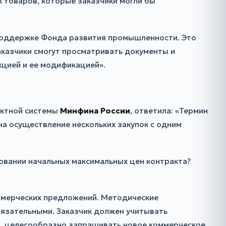
 товаров, которые заказчики могли бы
 поддержке Фонда развития промышленности. Это
казчики смогут просматривать документы и
кцией и ее модификацией».
актной системы
Минфина России
, ответила: «Термин
на осуществление нескольких закупок с одним
овании начальных максимальных цен контракта?
оммерческих предложений. Методические
бязательными. Заказчик должен учитывать
ой, целесообразно запрашивать новое коммерческое