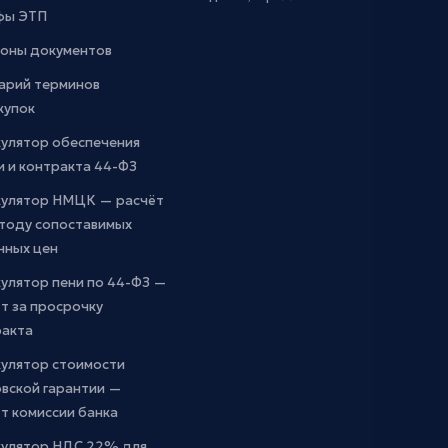
фы ЭТП
оны документов
арий терминов
купок
кулятор обеспечения
и и контракта 44-ФЗ
кулятор НМЦК — расчёт
етоду сопоставимых
чных цен
улятор пени по 44-ФЗ —
т за просрочку
ракта
кулятор стоимости
вской гарантии —
т комиссии банка
кулятор НДС 22% для