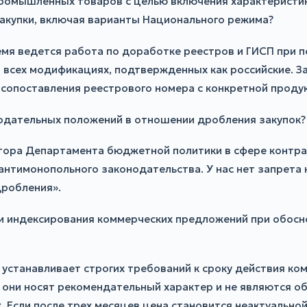
промышленных товаров с целью включения характеристик
закупки, включая варианты Национального режима?
емя ведется работа по доработке реестров и ГИСП при
всех модификациях, подтвержденных как российские. За
 сопоставления реестрового номера с конкретной проду
нодательных положений в отношении дробления закупок?
ктора Департамента бюджетной политики в сфере контр
антимонопольного законодательства. У нас нет запрета 
дробления».
ти индексирования коммерческих предложений при обосн
е устанавливает строгих требований к сроку действия к
 они носят рекомендательный характер и не являются о
. Если после трех месяцев цена становится неактуальн