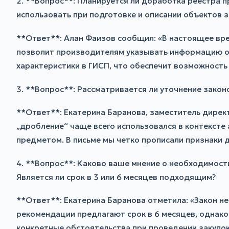
2. **Вопрос**: Планируется ли доработка реестра 
использовать при подготовке и описании объектов 
**Ответ**: Алан Фаизов сообщил: «В настоящее вр
позволит производителям указывать информацию о 
характеристики в ГИСП, что обеспечит возможность
3. **Вопрос**: Рассматривается ли уточнение зако
**Ответ**: Екатерина Баранова, заместитель дире
„дробление“ чаще всего использовался в контексте 
предметом. В письме мы четко прописали признаки 
4. **Вопрос**: Каково ваше мнение о необходимос
Является ли срок в 3 или 6 месяцев подходящим?
**Ответ**: Екатерина Баранова отметила: «Закон н
рекомендации предлагают срок в 6 месяцев, однако
конкретные обстоятельства при проведении закупок