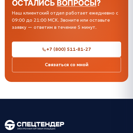
ОСТАЛИСЬ
ВОПРОСЫ
?
Наш клиентский отдел работает ежедневно с
09:00 до 21:00 МСК. Звоните или оставьте
заявку — ответим в течение 5 минут.
+7 (800) 511-81-27
Связаться со мной