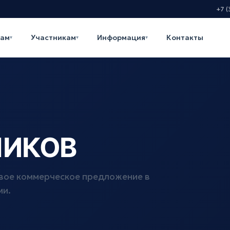
+7 (
кам
Участникам
Информация
Контакты
▾
▾
▾
ЧИКОВ
овое коммерческое предложение в
ми.