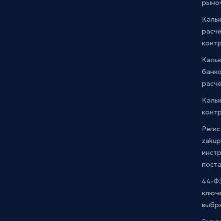
рыно
Кальк
расчё
конт
Каль
банко
расчё
Каль
контр
Регис
zakup
инстр
пост
44-ФЗ
ключ
выбр