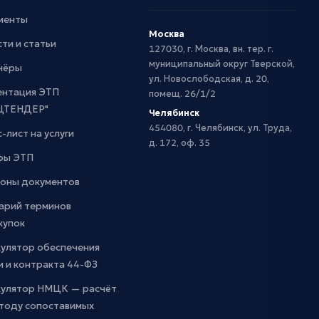
менты
Москва
ти и статьи
127030, г. Москва, вн. тер. г.
муниципальный округ Тверской,
нёры
ул. Новослободская, д. 20,
ентация ЭТП
помещ. 26/1/2
ЦТЕНДЕР"
Челябинск
454080, г. Челябинск, ул. Труда,
-лист на услуги
д. 172, оф. 35
фы ЭТП
оны документов
арий терминов
купок
кулятор обеспечения
и и контракта 44-ФЗ
кулятор НМЦК — расчёт
етоду сопоставимых