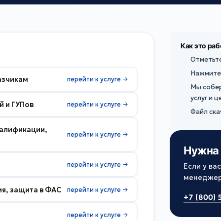
Как это ра
Отметьте
Нажмите
азчикам
перейти к услуге →
Мы собер
услуг и 
й и ГУПов
перейти к услуге →
Файл ска
валификации,
перейти к услуге →
Нужна 
перейти к услуге →
Если у ва
менеджер 
я, защита в ФАС
перейти к услуге →
+7 (800) 
перейти к услуге →