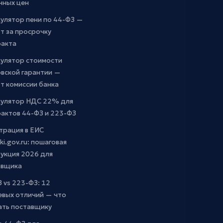
чных цен
улятор пени по 44-ФЗ —
т за просрочку
ракта
кулятор стоимости
вской гарантии —
т комиссии банка
кулятор НДС 22% для
актов 44-ФЗ и 223-ФЗ
трация в ЕИС
ki.gov.ru: пошаговая
укция 2026 для
авщика
 vs 223-ФЗ: 12
евых отличий — что
ать поставщику