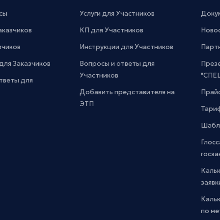
сы
Услуги для Участников
Доку
Заказчиков
КП для Участников
Новос
зчиков
Инструкции для Участников
Парт
для Заказчиков
Вопросы и ответы для
През
Участников
"СПЕ
тветы для
Добавить представителя на
Прайс
ЭТП
Тари
Шабл
Глосс
госза
Каль
заявк
Каль
по м