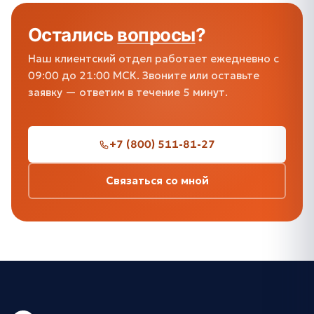
Остались
вопросы
?
Наш клиентский отдел работает ежедневно с
09:00 до 21:00 МСК. Звоните или оставьте
заявку — ответим в течение 5 минут.
+7 (800) 511-81-27
Связаться со мной