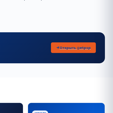
Открыть @etpsp