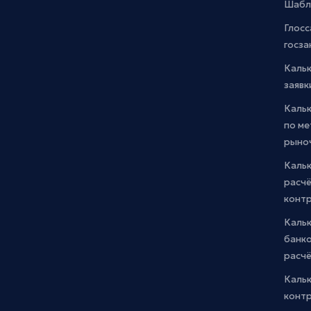
Шабл
Глосс
госза
Каль
заявк
Каль
по м
рыно
Кальк
расчё
конт
Каль
банко
расчё
Каль
контр