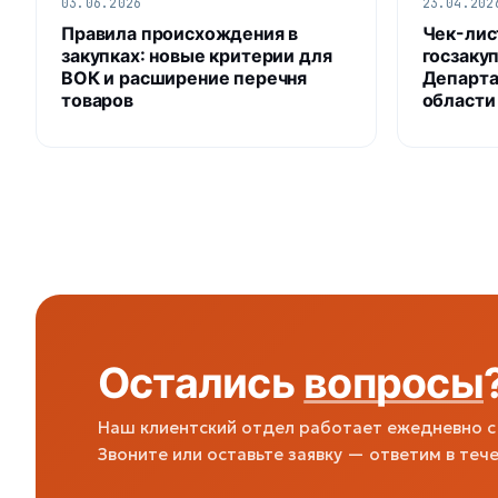
03.06.2026
23.04.202
Правила происхождения в
Чек-лис
закупках: новые критерии для
госзакуп
ВОК и расширение перечня
Департа
товаров
области
Остались
вопросы
Наш клиентский отдел работает ежедневно с 
Звоните или оставьте заявку — ответим в тече