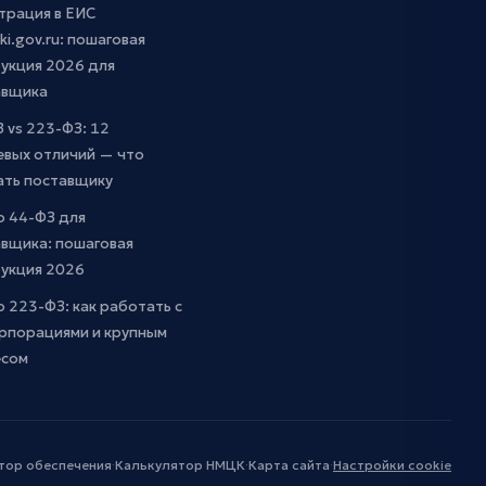
трация в ЕИС
ki.gov.ru: пошаговая
укция 2026 для
авщика
 vs 223-ФЗ: 12
евых отличий — что
ать поставщику
о 44-ФЗ для
вщика: пошаговая
рукция 2026
о 223-ФЗ: как работать с
рпорациями и крупным
есом
тор обеспечения
·
Калькулятор НМЦК
·
Карта сайта
·
Настройки cookie