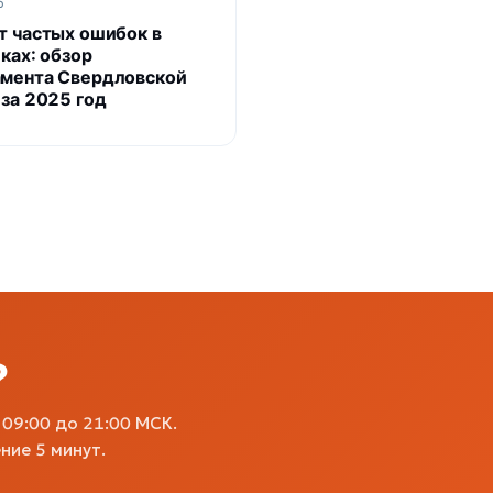
6
т частых ошибок в
ках: обзор
мента Свердловской
 за 2025 год
?
09:00 до 21:00 МСК.
ние 5 минут.