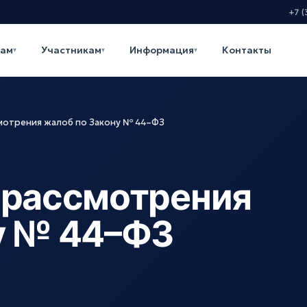
+7 (
кам
Участникам
Информация
Контакты
▾
▾
▾
мотрения жалоб по Закону № 44–ФЗ
 рассмотрения
у № 44–ФЗ