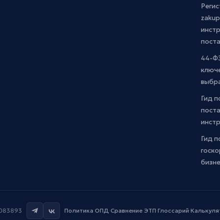
Регис
zakup
инстр
пост
44-ФЗ
ключ
выбр
Гид п
поста
инст
Гид п
госко
бизн
7083893
Политика ОПД
·
Сравнение ЭТП
·
Глоссарий
·
Калькуля