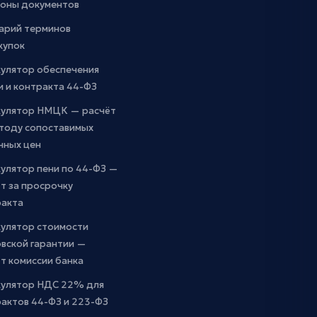
оны документов
арий терминов
купок
кулятор обеспечения
и и контракта 44-ФЗ
кулятор НМЦК — расчёт
етоду сопоставимых
чных цен
улятор пени по 44-ФЗ —
т за просрочку
ракта
кулятор стоимости
вской гарантии —
т комиссии банка
кулятор НДС 22% для
актов 44-ФЗ и 223-ФЗ