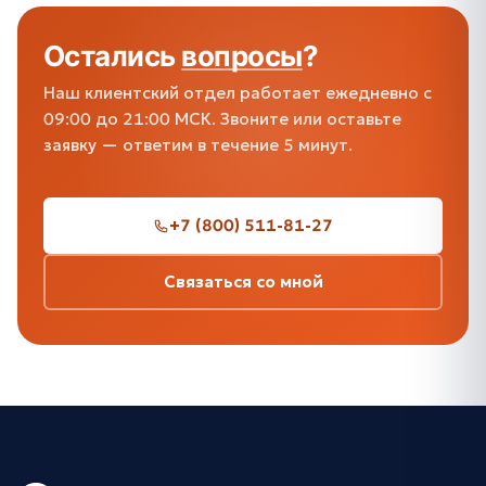
Остались
вопросы
?
Наш клиентский отдел работает ежедневно с
09:00 до 21:00 МСК. Звоните или оставьте
заявку — ответим в течение 5 минут.
+7 (800) 511-81-27
Связаться со мной