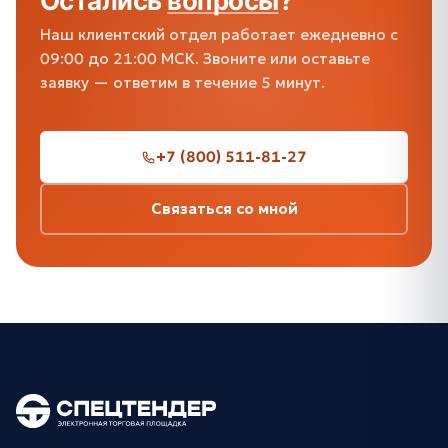
Остались
вопросы
?
Наш клиентский отдел работает ежедневно с
09:00 до 21:00 МСК. Звоните или оставьте
заявку — ответим в течение 5 минут.
+7 (800) 511-81-27
Связаться со мной