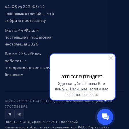
44-ФЗ vs 223-ФЗ: 12
ключевых отличий — что
выбрать поставщику
Гид по 44-ФЗ для
поставщика: пошаговая
инструкция 2026
Гид по 223-ФЗ: как
работать с
госкорпорациями и крупным
бизнесом
ЭТП "СПЕЦТЕНДЕР"
Здравствуйте! Готовы Вам
помочь. Напишите, если у вас
появятся вопросы.
© 2025 ООО ЭТП «СПЕЦТЕНДЕР» · Все права защищены · ИНН
7707083893
Политика ОПД
·
Сравнение ЭТП
·
Глоссарий
·
Калькулятор обеспечения
·
Калькулятор НМЦК
·
Карта сайта
·