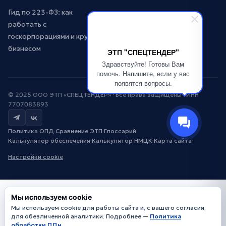
Гид по 223-ФЗ: как
работать с
госкорпорациями и крупным
бизнесом
ЭТП "СПЕЦТЕНДЕР"
Здравствуйте! Готовы Вам
помочь. Напишите, если у вас
появятся вопросы.
© 2025 ООО ЭТП «СПЕЦТЕНДЕР» · Все права защищены · ИНН
7707083893
Политика ОПД
·
Сравнение ЭТП
·
Глоссарий
·
Калькулятор обеспечения
·
Калькулятор НМЦК
·
Карта сайта
·
Настройки cookie
Мы используем cookie
Мы используем cookie для работы сайта и, с вашего согласия,
для обезличенной аналитики. Подробнее —
Политика
обработки ПДн
.