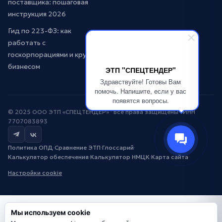
поставщика: пошаговая
инструкция 2026
Гид по 223-ФЗ: как
работать с
госкорпорациями и крупным
бизнесом
ЭТП "СПЕЦТЕНДЕР"
Здравствуйте! Готовы Вам
помочь. Напишите, если у вас
появятся вопросы.
© 2025 ООО ЭТП «СПЕЦТЕНДЕР» · Все права защищены · ИНН
7707083893
Политика ОПД
·
Сравнение ЭТП
·
Глоссарий
·
Калькулятор обеспечения
·
Калькулятор НМЦК
·
Карта сайта
·
Настройки cookie
Мы используем cookie