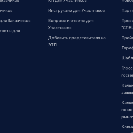
Заказчиков
КП для Участников
Новос
зчиков
Инструкции для Участников
Парт
для Заказчиков
Вопросы и ответы для
През
Участников
"СПЕ
тветы для
Добавить представителя на
Прайс
ЭТП
Тари
Шабл
Глосс
госза
Каль
заявк
Каль
по м
рыно
Кальк