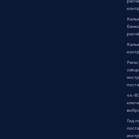
расчё
конт
Каль
банко
расчё
Каль
контр
Регис
zakup
инстр
пост
44-ФЗ
ключ
выбр
Гид п
поста
инст