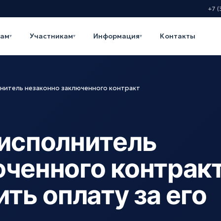
+7 (
кам
Участникам
Информация
Контакты
▾
▾
▾
лнитель незаконно заключенного контракт
 исполнитель
юченного контрак
ить оплату за его