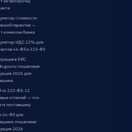
т за просрочку
ракта
кулятор стоимости
вской гарантии —
т комиссии банка
кулятор НДС 22% для
актов 44-ФЗ и 223-ФЗ
трация в ЕИС
ki.gov.ru: пошаговая
укция 2026 для
авщика
 vs 223-ФЗ: 12
евых отличий — что
ать поставщику
о 44-ФЗ для
вщика: пошаговая
рукция 2026