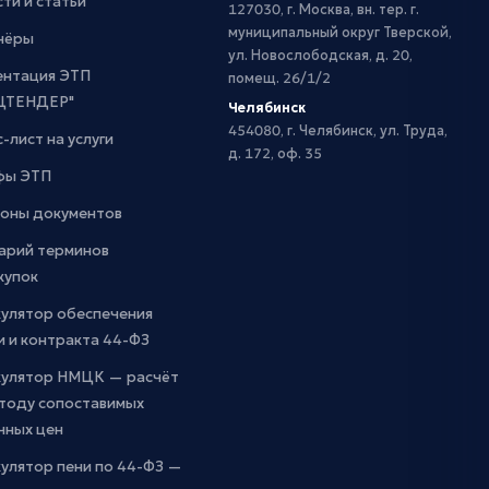
ти и статьи
127030, г. Москва, вн. тер. г.
муниципальный округ Тверской,
нёры
ул. Новослободская, д. 20,
ентация ЭТП
помещ. 26/1/2
ЦТЕНДЕР"
Челябинск
454080, г. Челябинск, ул. Труда,
-лист на услуги
д. 172, оф. 35
фы ЭТП
оны документов
арий терминов
купок
кулятор обеспечения
и и контракта 44-ФЗ
кулятор НМЦК — расчёт
етоду сопоставимых
чных цен
улятор пени по 44-ФЗ —