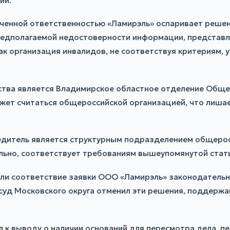
ий.
иченной ответственностью «Ламирэль» оспаривает реше
редполагаемой недостоверности информации, представле
к организация инвалидов, не соответствуя критериям, 
ства является Владимирское областное отделение Общ
ожет считаться общероссийской организацией, что лиша
чредитель является структурным подразделением общеро
льно, соответствует требованиям вышеупомянутой стать
ли соответствие заявки ООО «Ламирэль» законодатель
уд Московского округа отменил эти решения, поддержав
к выводу о наличии оснований для пересмотра дела, пе