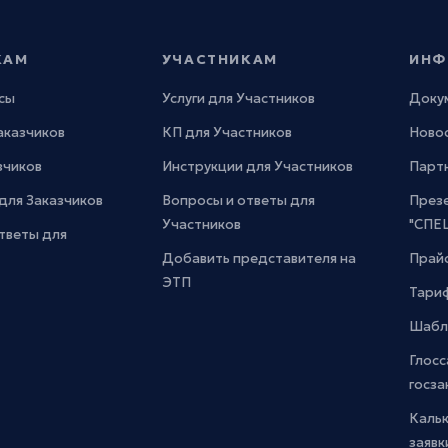
КАМ
УЧАСТНИКАМ
ИНФ
сы
Услуги для Участников
Доку
Заказчиков
КП для Участников
Новос
зчиков
Инструкции для Участников
Парт
для Заказчиков
Вопросы и ответы для
През
Участников
"СПЕ
тветы для
Добавить представителя на
Прайс
ЭТП
Тари
Шабл
Глосс
госза
Каль
заявк