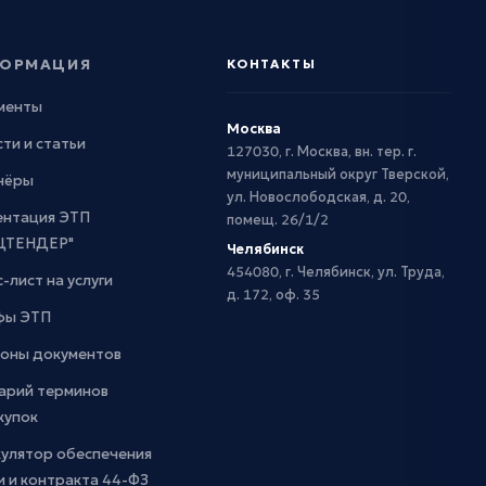
ОРМАЦИЯ
КОНТАКТЫ
менты
Москва
ти и статьи
127030, г. Москва, вн. тер. г.
муниципальный округ Тверской,
нёры
ул. Новослободская, д. 20,
ентация ЭТП
помещ. 26/1/2
ЦТЕНДЕР"
Челябинск
454080, г. Челябинск, ул. Труда,
-лист на услуги
д. 172, оф. 35
фы ЭТП
оны документов
арий терминов
купок
кулятор обеспечения
и и контракта 44-ФЗ