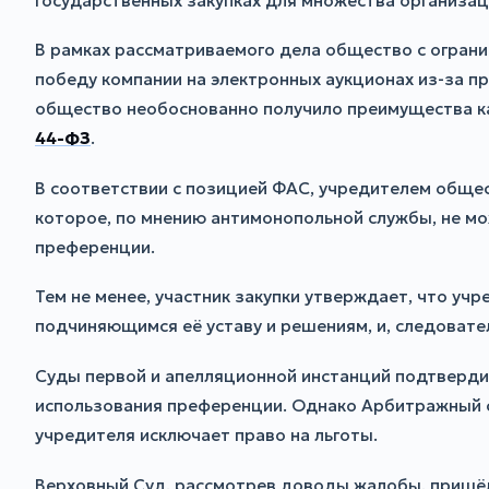
государственных закупках для множества организац
В рамках рассматриваемого дела общество с огран
победу компании на электронных аукционах из-за п
общество необоснованно получило преимущества ка
44-ФЗ
.
В соответствии с позицией ФАС, учредителем обще
которое, по мнению антимонопольной службы, не м
преференции.
Тем не менее, участник закупки утверждает, что у
подчиняющимся её уставу и решениям, и, следовате
Суды первой и апелляционной инстанций подтверди
использования преференции. Однако Арбитражный с
учредителя исключает право на льготы.
Верховный Суд, рассмотрев доводы жалобы, пришёл 