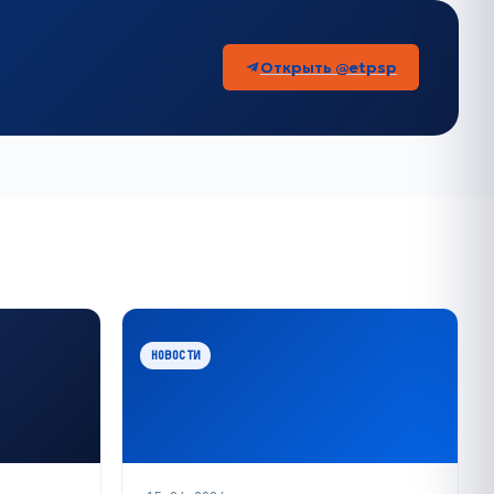
Открыть @etpsp
НОВОСТИ