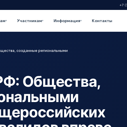
+7 (
кам
Участникам
Информация
Контакты
▾
▾
▾
бщества, созданные региональными
РФ: Общества,
иональными
бщероссийских