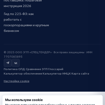
поставщика: пошаговая
инструкция 2026
Гид по 223-ФЗ: как
работать с
госкорпорациями и крупным
бизнесом
© 2025 ООО ЭТП «СПЕЦТЕНДЕР» · Все права защищены · ИНН
7707083893
Политика ОПД
·
Сравнение ЭТП
·
Глоссарий
·
Калькулятор обеспечения
·
Калькулятор НМЦК
·
Карта сайта
·
Настройки cookie
Мы используем cookie
Мы используем cookie для работы сайта и, с вашего согласия,