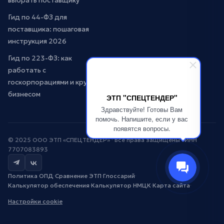
выбрать поставщику
Гид по 44-ФЗ для
поставщика: пошаговая
инструкция 2026
Гид по 223-ФЗ: как
работать с
госкорпорациями и крупным
бизнесом
ЭТП "СПЕЦТЕНДЕР"
Здравствуйте! Готовы Вам
помочь. Напишите, если у вас
появятся вопросы.
© 2025 ООО ЭТП «СПЕЦТЕНДЕР» · Все права защищены · ИНН
7707083893
Политика ОПД
·
Сравнение ЭТП
·
Глоссарий
·
Калькулятор обеспечения
·
Калькулятор НМЦК
·
Карта сайта
·
Настройки cookie