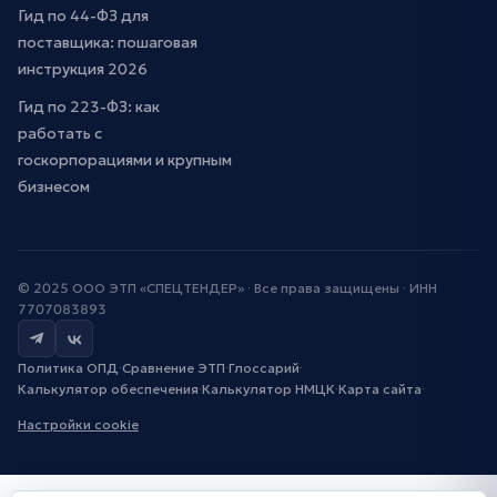
Гид по 44-ФЗ для
поставщика: пошаговая
инструкция 2026
Гид по 223-ФЗ: как
работать с
госкорпорациями и крупным
бизнесом
© 2025 ООО ЭТП «СПЕЦТЕНДЕР» · Все права защищены · ИНН
7707083893
Политика ОПД
·
Сравнение ЭТП
·
Глоссарий
·
Калькулятор обеспечения
·
Калькулятор НМЦК
·
Карта сайта
·
Настройки cookie