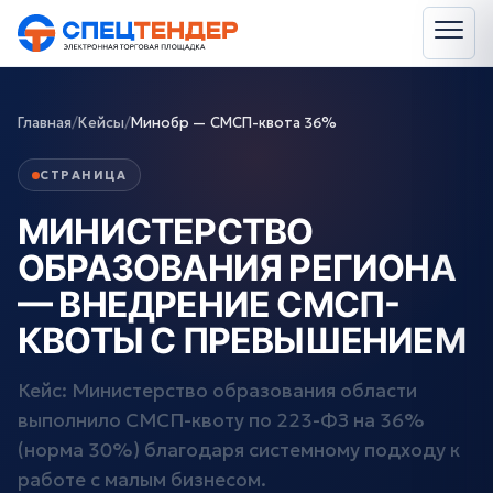
Главная
/
Кейсы
/
Минобр — СМСП-квота 36%
СТРАНИЦА
МИНИСТЕРСТВО
ОБРАЗОВАНИЯ РЕГИОНА
— ВНЕДРЕНИЕ СМСП-
КВОТЫ С ПРЕВЫШЕНИЕМ
Кейс: Министерство образования области
выполнило СМСП-квоту по 223-ФЗ на 36%
(норма 30%) благодаря системному подходу к
работе с малым бизнесом.