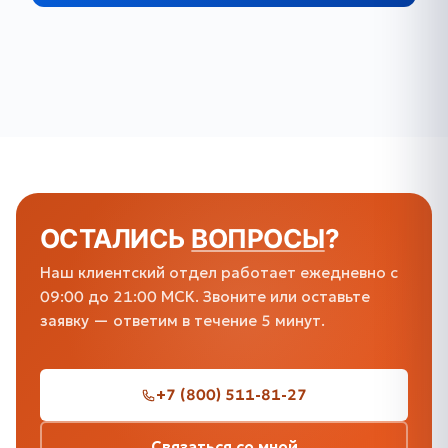
ОСТАЛИСЬ
ВОПРОСЫ
?
Наш клиентский отдел работает ежедневно с
09:00 до 21:00 МСК. Звоните или оставьте
заявку — ответим в течение 5 минут.
+7 (800) 511-81-27
Связаться со мной