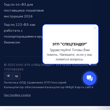
Гид по 44-ФЗ для
поставщика: пошаговая
инструкция 2026
Гид по 223-ФЗ: как
работать с
госкорпорациями и крупным
бизнесом
ЭТП "СПЕЦТЕНДЕР"
Здравствуйте! Готовы Вам
помочь. Напишите, если у вас
появятся вопросы.
© 2025 ООО ЭТП «СПЕЦТЕНДЕР» · Все права защищены · ИНН
7707083893
Политика ОПД
·
Сравнение ЭТП
·
Глоссарий
·
Калькулятор обеспечения
·
Калькулятор НМЦК
·
Карта сайта
·
Настройки cookie