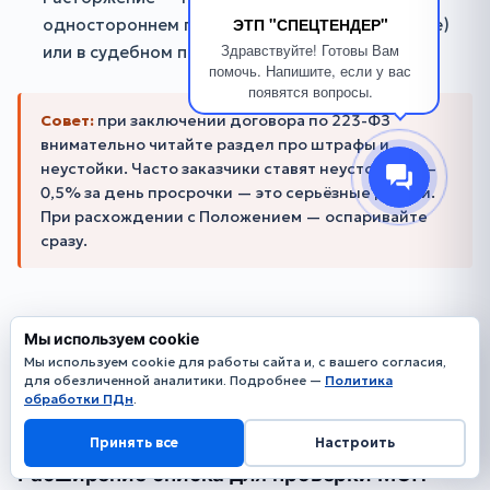
ЭТП "СПЕЦТЕНДЕР"
одностороннем порядке (если есть в договоре)
Здравствуйте! Готовы Вам
или в судебном порядке
помочь. Напишите, если у вас
появятся вопросы.
Совет:
при заключении договора по 223-ФЗ
внимательно читайте раздел про штрафы и
неустойки. Часто заказчики ставят неустойку 0,1–
0,5% за день просрочки — это серьёзные деньги.
При расхождении с Положением — оспаривайте
сразу.
11. ИЗМЕНЕНИЯ В 223-ФЗ В
Мы используем cookie
Мы используем cookie для работы сайта и, с вашего согласия,
2026 ГОДУ
для обезличенной аналитики. Подробнее —
Политика
обработки ПДн
.
Ключевые новшества с 1 января 2026:
Принять все
Настроить
Расширение списка для проверки МСП-