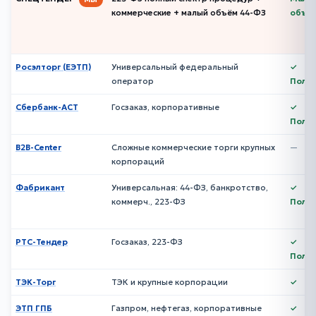
коммерческие + малый объём 44-ФЗ
объё
Росэлторг (ЕЭТП)
Универсальный федеральный
✓
оператор
Полн
Сбербанк-АСТ
Госзаказ, корпоративные
✓
Полн
B2B-Center
Сложные коммерческие торги крупных
—
корпораций
Фабрикант
Универсальная: 44-ФЗ, банкротство,
✓
коммерч., 223-ФЗ
Полн
РТС-Тендер
Госзаказ, 223-ФЗ
✓
Полн
ТЭК-Торг
ТЭК и крупные корпорации
✓
ЭТП ГПБ
Газпром, нефтегаз, корпоративные
✓