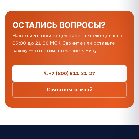
ОСТАЛИСЬ
ВОПРОСЫ
?
Наш клиентский отдел работает ежедневно с
09:00 до 21:00 МСК. Звоните или оставьте
заявку — ответим в течение 5 минут.
+7 (800) 511-81-27
Связаться со мной