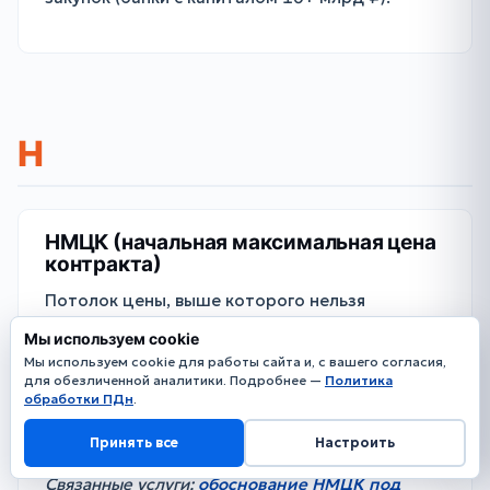
Н
НМЦК (начальная максимальная цена
контракта)
Потолок цены, выше которого нельзя
заключить контракт по 44-ФЗ. Рассчитывается
Мы используем cookie
заказчиком до публикации извещения.
Мы используем cookie для работы сайта и, с вашего согласия,
для обезличенной аналитики. Подробнее —
Применяется 5 методов: метод сопоставимых
Политика
обработки ПДн
.
рыночных цен (основной), нормативный,
тарифный, проектно-сметный, затратный.
Принять все
Настроить
Связанные услуги:
обоснование НМЦК под