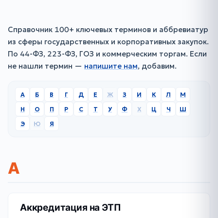
Справочник 100+ ключевых терминов и аббревиатур
из сферы государственных и корпоративных закупок.
По 44-ФЗ, 223-ФЗ, ГОЗ и коммерческим торгам. Если
не нашли термин —
напишите нам
, добавим.
А
Б
В
Г
Д
Е
Ж
З
И
К
Л
М
Н
О
П
Р
С
Т
У
Ф
Х
Ц
Ч
Ш
Э
Ю
Я
А
Аккредитация на ЭТП