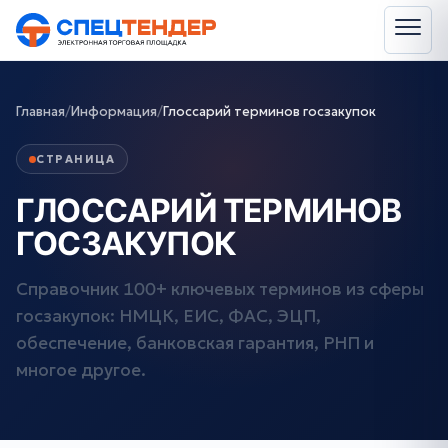
Главная
/
Информация
/
Глоссарий терминов госзакупок
СТРАНИЦА
ГЛОССАРИЙ ТЕРМИНОВ
ГОСЗАКУПОК
Справочник 100+ ключевых терминов из сферы
госзакупок: НМЦК, ЕИС, ФАС, ЭЦП,
обеспечение, банковская гарантия, РНП и
многое другое.