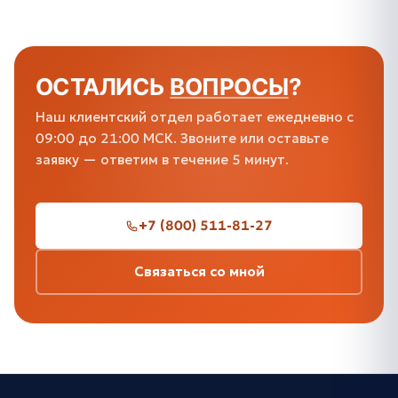
ОСТАЛИСЬ
ВОПРОСЫ
?
Наш клиентский отдел работает ежедневно с
09:00 до 21:00 МСК. Звоните или оставьте
заявку — ответим в течение 5 минут.
+7 (800) 511-81-27
Связаться со мной