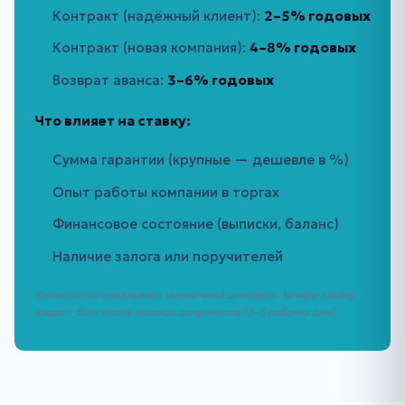
Контракт (надёжный клиент):
2–5% годовых
Контракт (новая компания):
4–8% годовых
Возврат аванса:
3–6% годовых
Что влияет на ставку:
Сумма гарантии (крупные — дешевле в %)
Опыт работы компании в торгах
Финансовое состояние (выписки, баланс)
Наличие залога или поручителей
Калькулятор показывает оценочный диапазон. Точную ставку
выдаст банк после анализа документов (1–3 рабочих дня).