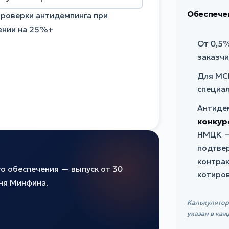
Обеспече
проверки антидемпинга при
ении на 25%+
От 0,5
заказч
Для МС
специал
Антидем
конкур
НМЦК — 
подтве
контрак
о обеспечения — выпуск от 30
котиро
чня Минфина.
Калькулятор
указан в ка