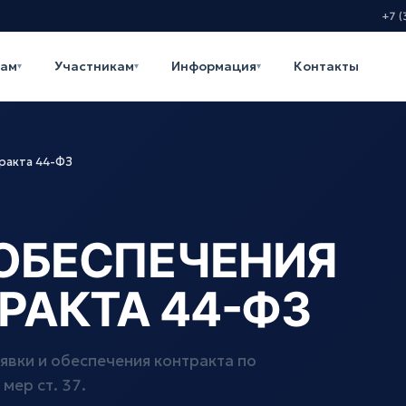
+7 (
кам
Участникам
Информация
Контакты
▾
▾
▾
тракта 44-ФЗ
ОБЕСПЕЧЕНИЯ
РАКТА 44-ФЗ
явки и обеспечения контракта по
мер ст. 37.