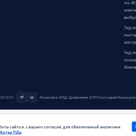
44-ФЗ
ключ
выбр
Гид п
поста
инст
Гид п
госко
бизн
7083893
Политика ОПД
·
Сравнение ЭТП
·
Глоссарий
·
Калькуля
оты сайта и, с вашего согласия, для обезличенной аналитики.
аботки ПДн
.