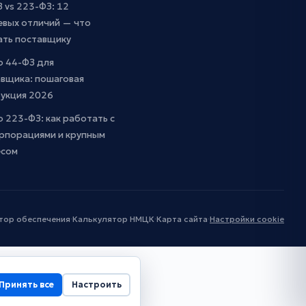
 vs 223-ФЗ: 12
евых отличий — что
ать поставщику
о 44-ФЗ для
вщика: пошаговая
рукция 2026
о 223-ФЗ: как работать с
рпорациями и крупным
есом
тор обеспечения
·
Калькулятор НМЦК
·
Карта сайта
·
Настройки cookie
Принять все
Настроить