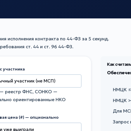
ия исполнения контракта по 44-ФЗ за 5 секунд.
ебования ст. 44 и ст. 96 44-ФЗ.
Как считае
с участника
Обеспече
НМЦК ≤ 
— реестр ФНС, СОНКО —
ально ориентированные НКО
НМЦК >
Для МС
вая цена (₽) — опционально
Запрос 