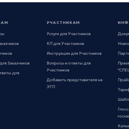
КАМ
УЧАСТНИКАМ
ИНФ
сы
Услуги для Участников
Доку
Заказчиков
КП для Участников
Новос
зчиков
Инструкции для Участников
Парт
для Заказчиков
Вопросы и ответы для
През
Участников
"СПЕ
тветы для
Добавить представителя на
Прайс
ЭТП
Тари
Шабл
Глосс
госза
Каль