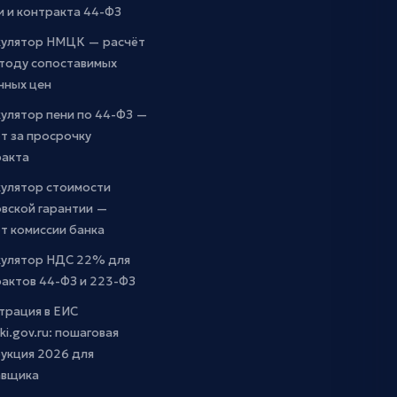
и и контракта 44-ФЗ
кулятор НМЦК — расчёт
етоду сопоставимых
чных цен
улятор пени по 44-ФЗ —
т за просрочку
ракта
кулятор стоимости
вской гарантии —
т комиссии банка
кулятор НДС 22% для
актов 44-ФЗ и 223-ФЗ
трация в ЕИС
ki.gov.ru: пошаговая
укция 2026 для
авщика