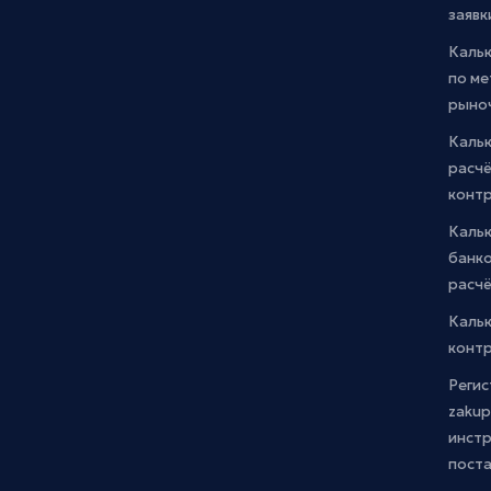
заявк
Каль
по м
рыно
Кальк
расчё
конт
Каль
банко
расчё
Каль
контр
Регис
zakup
инстр
пост