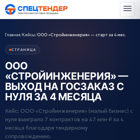
Главная
/
Кейсы
/
ООО «Стройинженерия» — старт за 4 мес.
СТРАНИЦА
ООО
«СТРОЙИНЖЕНЕРИЯ» —
ВЫХОД НА ГОСЗАКАЗ С
НУЛЯ ЗА 4 МЕСЯЦА
Кейс: ООО «Стройинженерия» (малый бизнес) с
нуля выиграло 7 контрактов на 47 млн ₽ за 4
месяца благодаря тендерному
сопровождению.