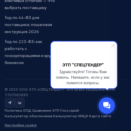
ключевых отличий — что
выбрать поставщику
Гид по 44-ФЗ для
поставщика: пошаговая
инструкция 2026
Гид по 223-ФЗ: как
работать с
госкорпорациями и крупным
бизнесом
ЭТП "СПЕЦТЕНДЕР"
Здравствуйте! Готовы Вам
помочь. Напишите, если у вас
появятся вопросы.
© 2025 ООО ЭТП «СПЕЦТЕНДЕР» · Все права защищены · ИНН
7707083893
Политика ОПД
·
Сравнение ЭТП
·
Глоссарий
·
Калькулятор обеспечения
·
Калькулятор НМЦК
·
Карта сайта
·
Настройки cookie