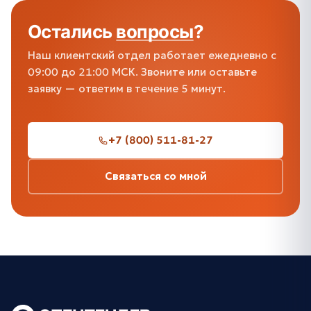
Остались
вопросы
?
Наш клиентский отдел работает ежедневно с
09:00 до 21:00 МСК. Звоните или оставьте
заявку — ответим в течение 5 минут.
+7 (800) 511-81-27
Связаться со мной