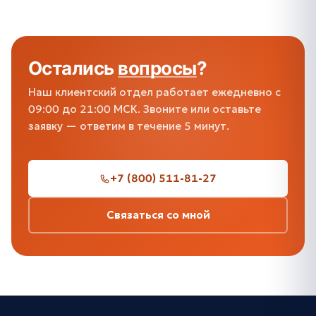
Остались
вопросы
?
Наш клиентский отдел работает ежедневно с
09:00 до 21:00 МСК. Звоните или оставьте
заявку — ответим в течение 5 минут.
+7 (800) 511-81-27
Связаться со мной