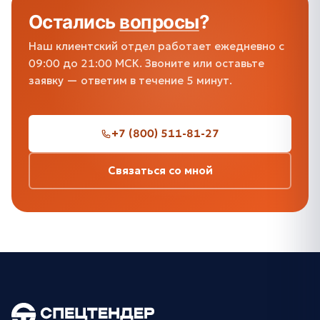
Остались
вопросы
?
Наш клиентский отдел работает ежедневно с
09:00 до 21:00 МСК. Звоните или оставьте
заявку — ответим в течение 5 минут.
+7 (800) 511-81-27
Связаться со мной