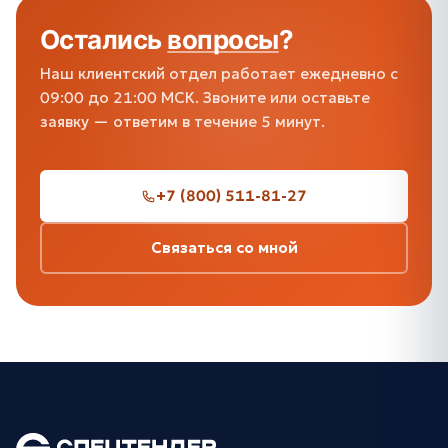
Остались
вопросы
?
Наш клиентский отдел работает ежедневно с
09:00 до 21:00 МСК. Звоните или оставьте
заявку — ответим в течение 5 минут.
+7 (800) 511-81-27
Связаться со мной