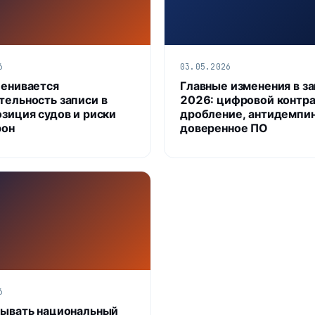
6
03.05.2026
ценивается
Главные изменения в з
тельность записи в
2026: цифровой контра
озиция судов и риски
дробление, антидемпин
рон
доверенное ПО
6
тывать национальный