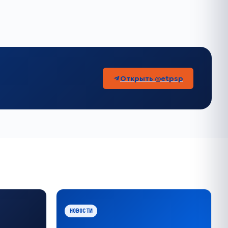
Открыть @etpsp
НОВОСТИ