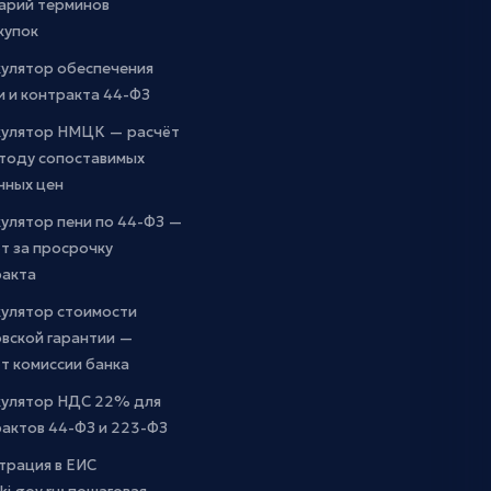
арий терминов
купок
кулятор обеспечения
и и контракта 44-ФЗ
кулятор НМЦК — расчёт
етоду сопоставимых
чных цен
улятор пени по 44-ФЗ —
т за просрочку
ракта
кулятор стоимости
вской гарантии —
т комиссии банка
кулятор НДС 22% для
актов 44-ФЗ и 223-ФЗ
трация в ЕИС