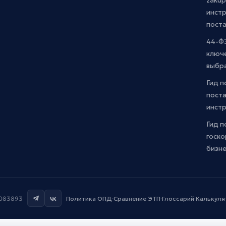
zakup
инстр
пост
44-ФЗ
ключ
выбр
Гид п
поста
инст
Гид п
госко
бизн
7083893
Политика ОПД
·
Сравнение ЭТП
·
Глоссарий
·
Калькуля