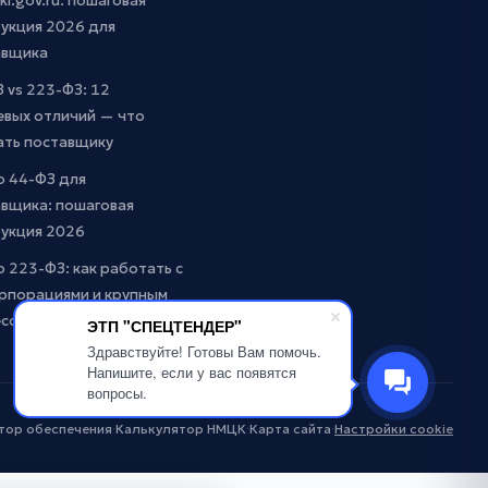
ki.gov.ru: пошаговая
укция 2026 для
авщика
 vs 223-ФЗ: 12
евых отличий — что
ать поставщику
о 44-ФЗ для
вщика: пошаговая
рукция 2026
о 223-ФЗ: как работать с
рпорациями и крупным
есом
ЭТП "СПЕЦТЕНДЕР"
Здравствуйте! Готовы Вам помочь.
Напишите, если у вас появятся
вопросы.
тор обеспечения
·
Калькулятор НМЦК
·
Карта сайта
·
Настройки cookie