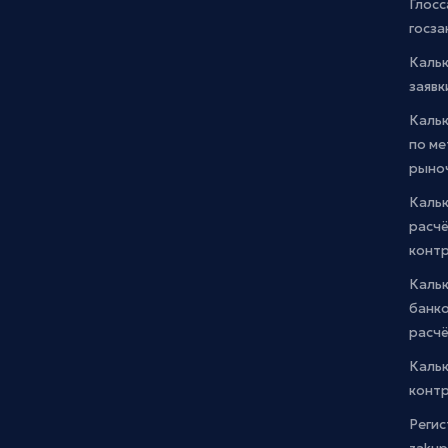
Глосс
госза
Каль
заявк
Каль
по м
рыно
Кальк
расчё
конт
Каль
банко
расчё
Каль
контр
Регис