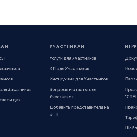
КАМ
УЧАСТНИКАМ
ИНФ
сы
Услуги для Участников
Доку
Заказчиков
КП для Участников
Новос
зчиков
Инструкции для Участников
Парт
для Заказчиков
Вопросы и ответы для
През
Участников
"СПЕ
тветы для
Добавить представителя на
Прайс
ЭТП
Тари
Шабл