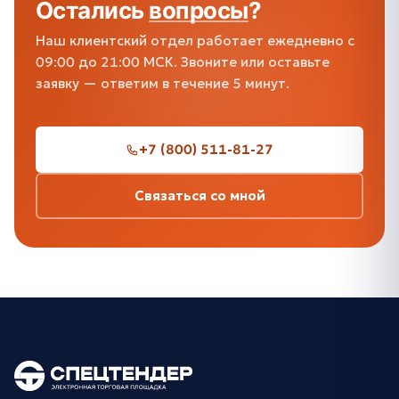
Остались
вопросы
?
Наш клиентский отдел работает ежедневно с
09:00 до 21:00 МСК. Звоните или оставьте
заявку — ответим в течение 5 минут.
+7 (800) 511-81-27
Связаться со мной