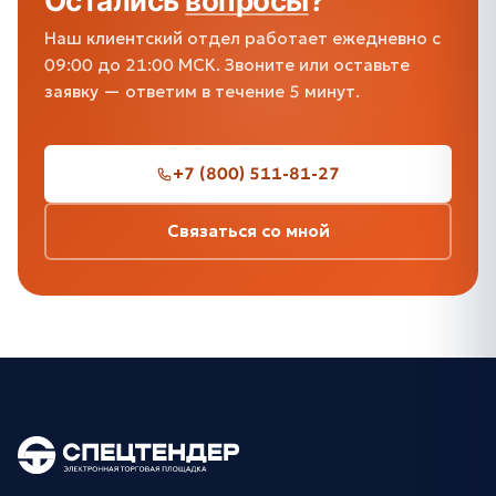
Остались
вопросы
?
Наш клиентский отдел работает ежедневно с
09:00 до 21:00 МСК. Звоните или оставьте
заявку — ответим в течение 5 минут.
+7 (800) 511-81-27
Связаться со мной