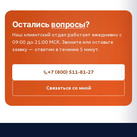
Остались
вопросы
?
Наш клиентский отдел работает ежедневно с
09:00 до 21:00 МСК. Звоните или оставьте
заявку — ответим в течение 5 минут.
+7 (800) 511-81-27
Связаться со мной