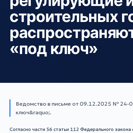
регулирующие 
строительных г
распространяют
«под ключ»
Ведомство в письме от 09.12.2025 № 24-0
ключ&raquo;.
Согласно части 56 статьи 112 Федерального закона