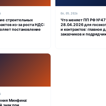
6
06.05.2026
ие строительных
Что меняет ПП РФ №47
рактов из‑за роста НДС:
28.04.2026 для госэкс
воляет постановление
и контрактов: главное 
заказчиков и подрядчи
6
ения Минфина:
й знак при