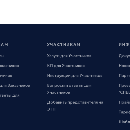
КАМ
УЧАСТНИКАМ
ИНФ
сы
Услуги для Участников
Доку
Заказчиков
КП для Участников
Новос
зчиков
Инструкции для Участников
Парт
для Заказчиков
Вопросы и ответы для
През
Участников
"СПЕ
тветы для
Добавить представителя на
Прайс
ЭТП
Тари
Шабл