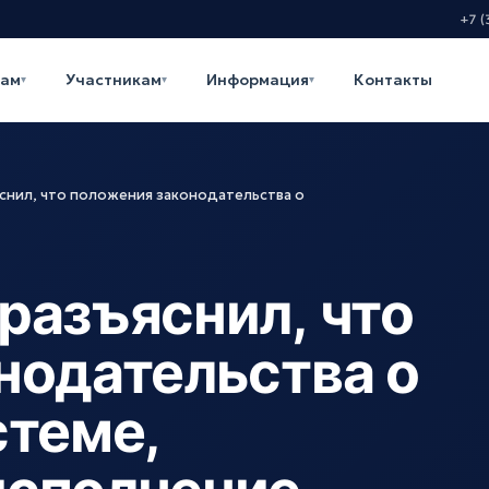
+7 (
кам
Участникам
Информация
Контакты
▾
▾
▾
снил, что положения законодательства о
разъяснил, что
нодательства о
стеме,