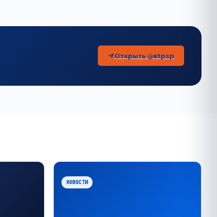
Открыть @etpsp
НОВОСТИ