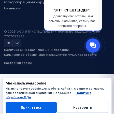
госкорпорациями и крупным
бизнесом
ЭТП "СПЕЦТЕНДЕР"
Здравствуйте! Готовы Вам
помочь. Напишите, если у вас
появятся вопросы.
© 2025 ООО ЭТП «СПЕЦТЕНДЕР» · Все права защищены · ИНН
7707083893
Политика ОПД
·
Сравнение ЭТП
·
Глоссарий
·
Калькулятор обеспечения
·
Калькулятор НМЦК
·
Карта сайта
·
Настройки cookie
Мы используем cookie
Мы используем cookie для работы сайта и, с вашего согласия,
для обезличенной аналитики. Подробнее —
Политика
обработки ПДн
.
Принять все
Настроить