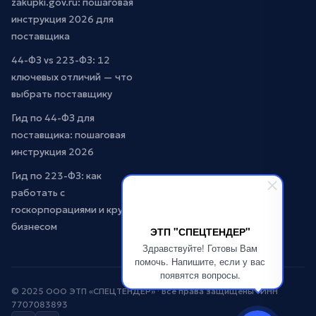
zakupki.gov.ru: пошаговая
инструкция 2026 для
поставщика
44-ФЗ vs 223-ФЗ: 12
ключевых отличий — что
выбрать поставщику
Гид по 44-ФЗ для
поставщика: пошаговая
инструкция 2026
Гид по 223-ФЗ: как
работать с
госкорпорациями и крупным
бизнесом
ЭТП "СПЕЦТЕНДЕР"
Здравствуйте! Готовы Вам
помочь. Напишите, если у вас
появятся вопросы.
© 2025 ООО ЭТП «СПЕЦТЕНДЕР» · Все права защищены · ИНН
7707083893