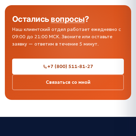
Остались
вопросы
?
Наш клиентский отдел работает ежедневно с
09:00 до 21:00 МСК. Звоните или оставьте
заявку — ответим в течение 5 минут.
+7 (800) 511-81-27
Связаться со мной