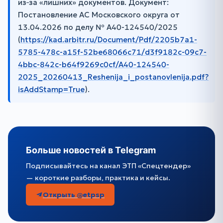
из‑за «лишних» документов. Документ:
Постановление АС Московского округа от
13.04.2026 по делу № А40-124540/2025
(
https://kad.arbitr.ru/Document/Pdf/2205b7a1-
5785-478c-a15f-52be68066c71/d3f9182c-09c7-
4bbc-842c-b64f9269c0cf/A40-124540-
2025_20260413_Reshenija_i_postanovlenija.pdf?
isAddStamp=True
).
Больше новостей в Telegram
Подписывайтесь на канал ЭТП «Спецтендер»
— короткие разборы, практика и кейсы.
Открыть @etpsp