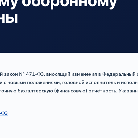
му оборонному
ны
й закон № 471-ФЗ, вносящий изменения в Федеральный 
и с новыми положениями, головной исполнитель и испол
чную бухгалтерскую (финансовую) отчётность. Указанны
-ФЗ