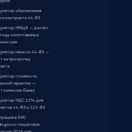
купок
кулятор обеспечения
и и контракта 44-ФЗ
кулятор НМЦК — расчёт
етоду сопоставимых
чных цен
улятор пени по 44-ФЗ —
т за просрочку
ракта
кулятор стоимости
вской гарантии —
т комиссии банка
кулятор НДС 22% для
актов 44-ФЗ и 223-ФЗ
трация в ЕИС
ki.gov.ru: пошаговая
укция 2026 для