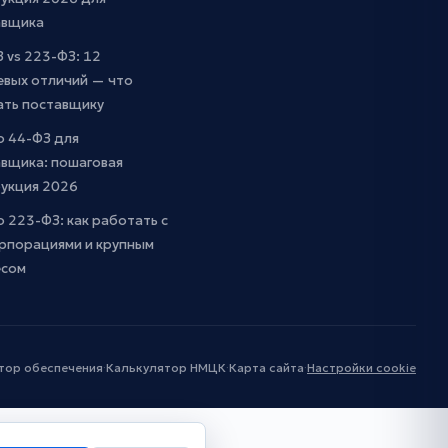
авщика
 vs 223-ФЗ: 12
евых отличий — что
ать поставщику
о 44-ФЗ для
вщика: пошаговая
рукция 2026
о 223-ФЗ: как работать с
рпорациями и крупным
есом
тор обеспечения
·
Калькулятор НМЦК
·
Карта сайта
·
Настройки cookie