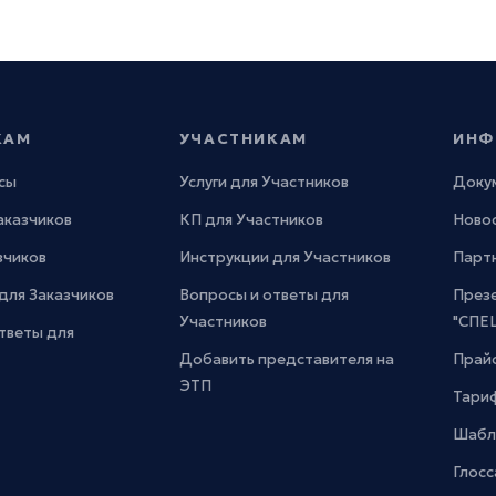
КАМ
УЧАСТНИКАМ
ИНФ
сы
Услуги для Участников
Доку
Заказчиков
КП для Участников
Новос
зчиков
Инструкции для Участников
Парт
для Заказчиков
Вопросы и ответы для
През
Участников
"СПЕ
тветы для
Добавить представителя на
Прайс
ЭТП
Тари
Шабл
Глосс