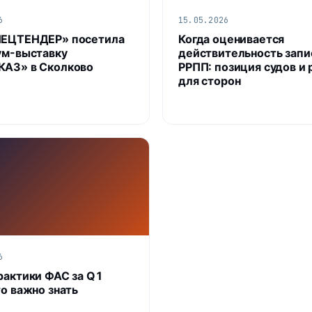
6
15.05.2026
ПЕЦТЕНДЕР» посетила
Когда оценивается
ум-выставку
действительность запи
АЗ» в Сколково
РРПП: позиция судов и 
для сторон
6
рактики ФАС за Q1
то важно знать