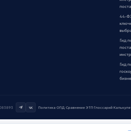
пост
44-ФЗ
ключ
выбр
Гид п
поста
инст
Гид п
госко
бизн
7083893
Политика ОПД
·
Сравнение ЭТП
·
Глоссарий
·
Калькуля