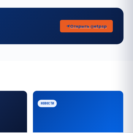
Открыть @etpsp
НОВОСТИ