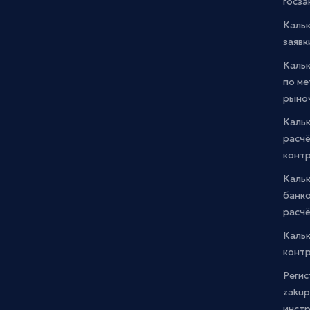
госза
Каль
заявк
Каль
по м
рыно
Кальк
расчё
конт
Каль
банко
расчё
Каль
контр
Регис
zakup
инстр