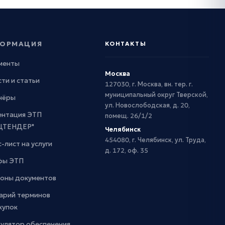
ОРМАЦИЯ
КОНТАКТЫ
менты
Москва
ти и статьи
127030, г. Москва, вн. тер. г.
муниципальный округ Тверской,
нёры
ул. Новослободская, д. 20,
ентация ЭТП
помещ. 26/1/2
ЦТЕНДЕР"
Челябинск
454080, г. Челябинск, ул. Труда,
-лист на услуги
д. 172, оф. 35
фы ЭТП
оны документов
арий терминов
купок
кулятор обеспечения