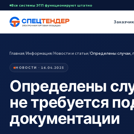
Все системы ЭТП функционируют штатно
Заказчи
Главная
/
Информация
/
Новости и статьи
/
Определены случаи, 
НОВОСТИ · 16.04.2025
Определены слу
не требуется по
документации