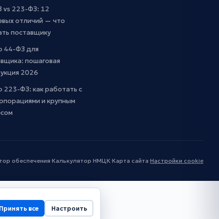
 vs 223-ФЗ: 12
евых отличий — что
ать поставщику
о 44-ФЗ для
вщика: пошаговая
рукция 2026
о 223-ФЗ: как работать с
рпорациями и крупным
есом
тор обеспечения
·
Калькулятор НМЦК
·
Карта сайта
·
Настройки cookie
Принять все
Настроить