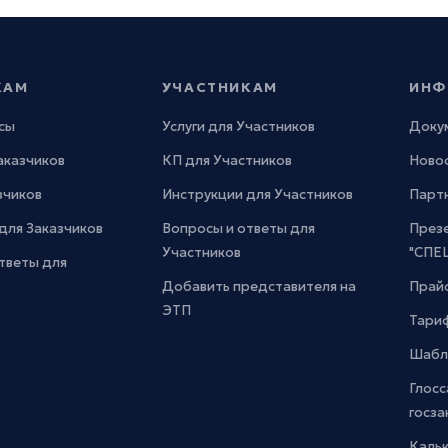
КАМ
УЧАСТНИКАМ
ИНФ
сы
Услуги для Участников
Доку
Заказчиков
КП для Участников
Новос
зчиков
Инструкции для Участников
Парт
для Заказчиков
Вопросы и ответы для
През
Участников
"СПЕ
тветы для
Добавить представителя на
Прайс
ЭТП
Тари
Шабл
Глосс
госза
Каль