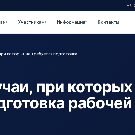
+7 (
кам
Участникам
Информация
Контакты
▾
▾
▾
при которых не требуется подготовка
чаи, при которых
дготовка рабочей