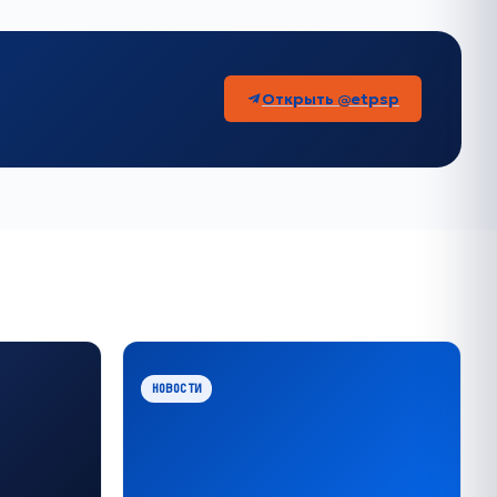
Открыть @etpsp
НОВОСТИ