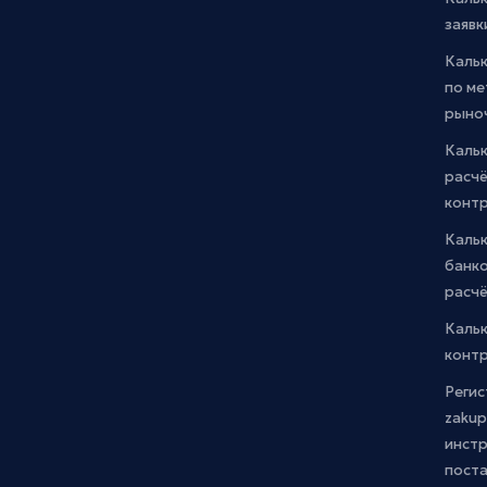
заявк
Каль
по м
рыно
Кальк
расчё
конт
Каль
банко
расчё
Каль
контр
Регис
zakup
инстр
пост