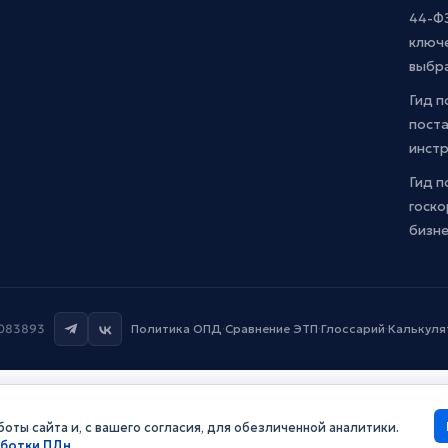
44-ФЗ
ключ
выбр
Гид п
поста
инст
Гид п
госко
бизн
7083893
Политика ОПД
·
Сравнение ЭТП
·
Глоссарий
·
Калькуля
оты сайта и, с вашего согласия, для обезличенной аналитики.
аботки ПДн
.