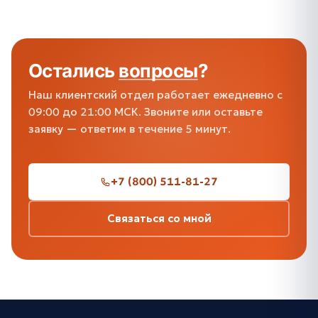
Остались
вопросы
?
Наш клиентский отдел работает ежедневно с
09:00 до 21:00 МСК. Звоните или оставьте
заявку — ответим в течение 5 минут.
+7 (800) 511-81-27
Связаться со мной