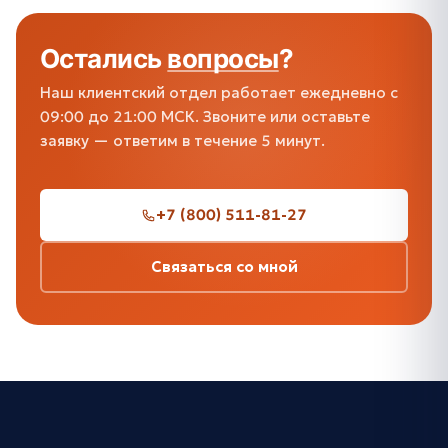
Остались
вопросы
?
Наш клиентский отдел работает ежедневно с
09:00 до 21:00 МСК. Звоните или оставьте
заявку — ответим в течение 5 минут.
+7 (800) 511-81-27
Связаться со мной