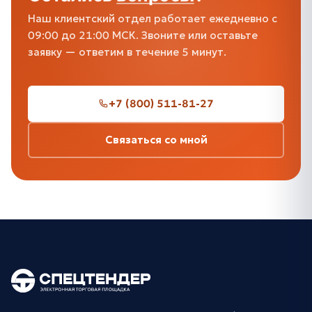
Наш клиентский отдел работает ежедневно с
09:00 до 21:00 МСК. Звоните или оставьте
заявку — ответим в течение 5 минут.
+7 (800) 511-81-27
Связаться со мной