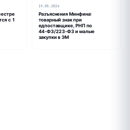
19.05.2026
еестре
Разъяснения Минфина:
тся с 1
товарный знак при
едпоставщике, РНП по
44‑ФЗ/223‑ФЗ и малые
закупки в ЭМ