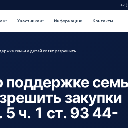
+7 (
кам
Участникам
Информация
Контакты
▾
▾
▾
ержке семьи и детей хотят разрешить
о поддержке сем
азрешить закупки
 5 ч. 1 ст. 93 44-