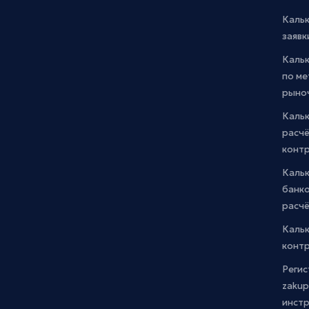
Каль
заявк
Каль
по м
рыно
Кальк
расчё
конт
Каль
банко
расчё
Каль
контр
Регис
zakup
инстр