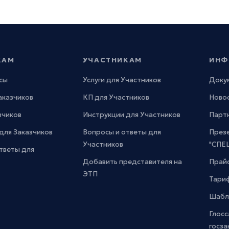
КАМ
УЧАСТНИКАМ
ИНФ
сы
Услуги для Участников
Доку
Заказчиков
КП для Участников
Новос
зчиков
Инструкции для Участников
Парт
для Заказчиков
Вопросы и ответы для
През
Участников
"СПЕ
тветы для
Добавить представителя на
Прайс
ЭТП
Тари
Шабл
Глосс
госза