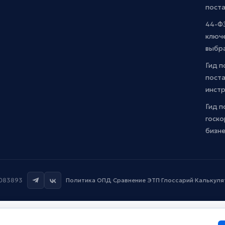
пост
44-ФЗ
ключ
выбр
Гид п
поста
инст
Гид п
госко
бизн
7083893
Политика ОПД
·
Сравнение ЭТП
·
Глоссарий
·
Калькуля