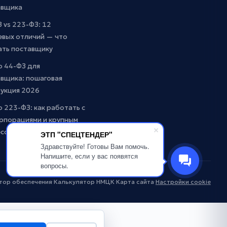
авщика
 vs 223-ФЗ: 12
евых отличий — что
ать поставщику
о 44-ФЗ для
вщика: пошаговая
рукция 2026
о 223-ФЗ: как работать с
рпорациями и крупным
есом
ЭТП "СПЕЦТЕНДЕР"
Здравствуйте! Готовы Вам помочь.
Напишите, если у вас появятся
вопросы.
тор обеспечения
·
Калькулятор НМЦК
·
Карта сайта
·
Настройки cookie