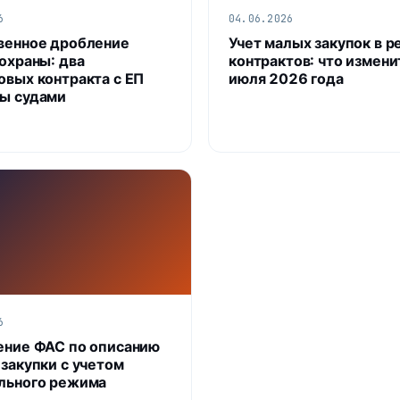
6
04.06.2026
венное дробление
Учет малых закупок в р
 охраны: два
контрактов: что измени
овых контракта с ЕП
июля 2026 года
ы судами
6
ение ФАС по описанию
 закупки с учетом
льного режима