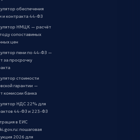
кулятор обеспечения
и и контракта 44-ФЗ
кулятор НМЦК — расчёт
етоду сопоставимых
чных цен
улятор пени по 44-ФЗ —
т за просрочку
ракта
кулятор стоимости
вской гарантии —
т комиссии банка
кулятор НДС 22% для
актов 44-ФЗ и 223-ФЗ
трация в ЕИС
ki.gov.ru: пошаговая
укция 2026 для