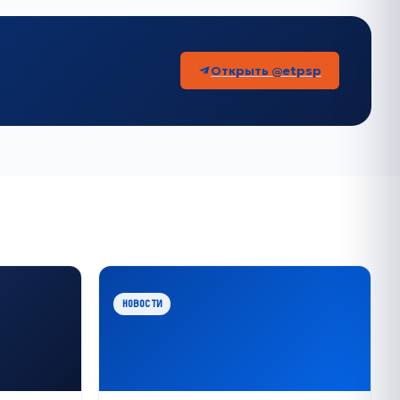
Открыть @etpsp
НОВОСТИ