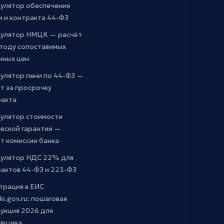
кулятор обеспечения
и и контракта 44-ФЗ
кулятор НМЦК — расчёт
етоду сопоставимых
чных цен
улятор пени по 44-ФЗ —
т за просрочку
ракта
кулятор стоимости
вской гарантии —
т комиссии банка
кулятор НДС 22% для
актов 44-ФЗ и 223-ФЗ
трация в ЕИС
ki.gov.ru: пошаговая
укция 2026 для
авщика