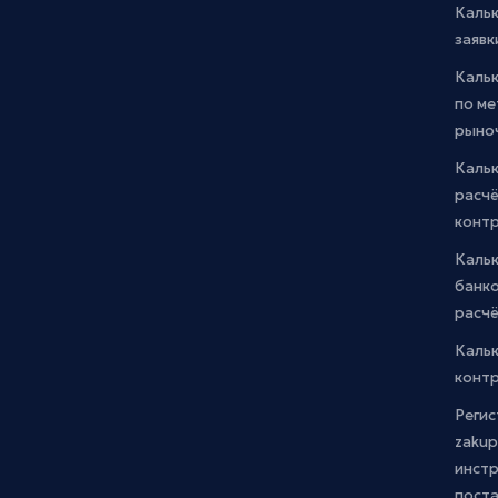
Каль
заявк
Каль
по м
рыно
Кальк
расчё
конт
Каль
банко
расчё
Каль
контр
Регис
zakup
инстр
пост