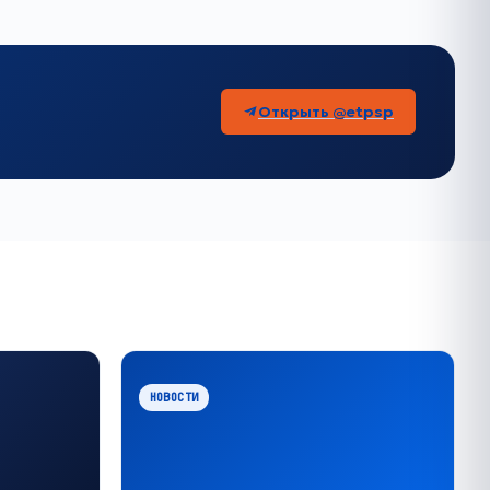
Открыть @etpsp
НОВОСТИ