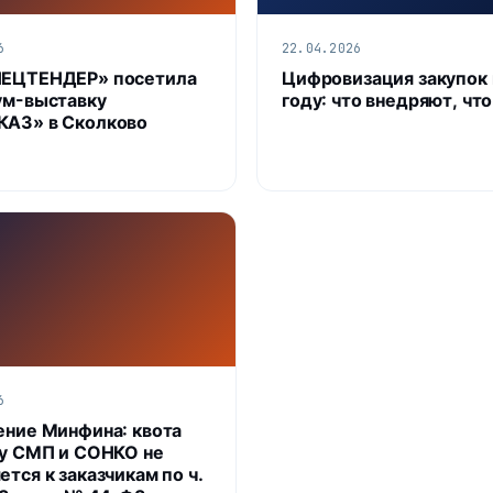
6
22.04.2026
ПЕЦТЕНДЕР» посетила
Цифровизация закупок 
ум-выставку
году: что внедряют, чт
АЗ» в Сколково
6
ение Минфина: квота
 у СМП и СОНКО не
тся к заказчикам по ч.