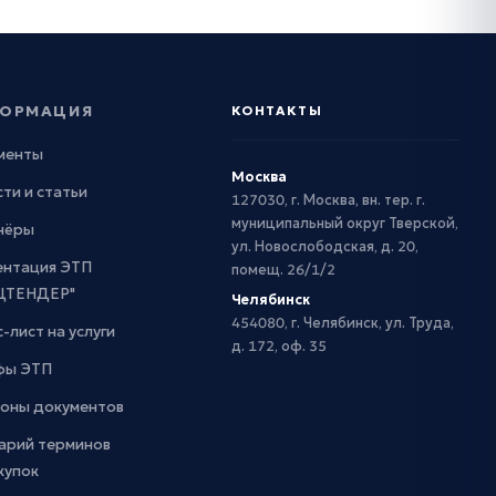
ОРМАЦИЯ
КОНТАКТЫ
менты
Москва
ти и статьи
127030, г. Москва, вн. тер. г.
муниципальный округ Тверской,
нёры
ул. Новослободская, д. 20,
ентация ЭТП
помещ. 26/1/2
ЦТЕНДЕР"
Челябинск
454080, г. Челябинск, ул. Труда,
-лист на услуги
д. 172, оф. 35
фы ЭТП
оны документов
арий терминов
купок