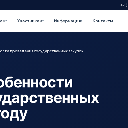
+7 (
кам
Участникам
Информация
Контакты
▾
▾
▾
сти проведения государственных закупок
обенности
ударственных
году