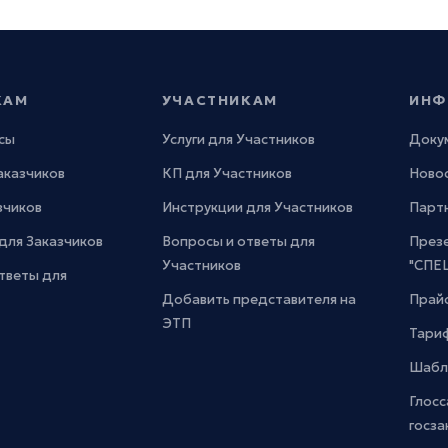
КАМ
УЧАСТНИКАМ
ИНФ
сы
Услуги для Участников
Доку
Заказчиков
КП для Участников
Новос
зчиков
Инструкции для Участников
Парт
для Заказчиков
Вопросы и ответы для
През
Участников
"СПЕ
тветы для
Добавить представителя на
Прайс
ЭТП
Тари
Шабл
Глосс
госза