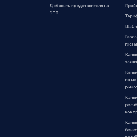
Добавить представителя на
Прайс
ЭТП
Тари
Шабл
Глосс
госза
Каль
заявк
Каль
по м
рыно
Кальк
расчё
конт
Каль
банко