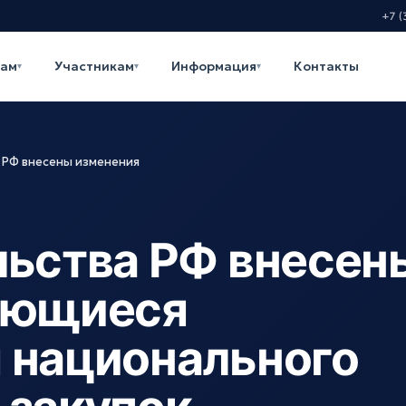
+7 (
кам
Участникам
Информация
Контакты
▾
▾
▾
 РФ внесены изменения
льства РФ внесен
ающиеся
 национального