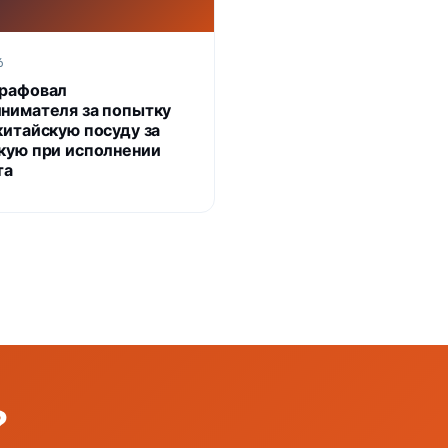
6
рафовал
нимателя за попытку
китайскую посуду за
кую при исполнении
та
?