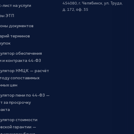
454080, г. Челябинск, ул. Труда,
-лист на услуги
д. 172, оф. 35
фы ЭТП
оны документов
арий терминов
купок
кулятор обеспечения
и и контракта 44-ФЗ
кулятор НМЦК — расчёт
етоду сопоставимых
чных цен
улятор пени по 44-ФЗ —
т за просрочку
ракта
кулятор стоимости
вской гарантии —