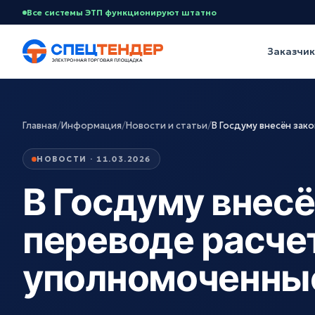
Все системы ЭТП функционируют штатно
Заказчи
Главная
/
Информация
/
Новости и статьи
/
В Госдуму внесён зак
НОВОСТИ · 11.03.2026
В Госдуму внесё
переводе расчет
уполномоченны