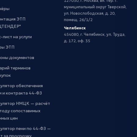
127030, г. Москва, вн. тер. г.
муниципальный округ Тверской,
нёры
ул. Новослободская, д. 20,
ентация ЭТП
помещ. 26/1/2
ЦТЕНДЕР"
Челябинск
454080, г. Челябинск, ул. Труда,
-лист на услуги
д. 172, оф. 35
фы ЭТП
оны документов
арий терминов
купок
кулятор обеспечения
и и контракта 44-ФЗ
кулятор НМЦК — расчёт
етоду сопоставимых
чных цен
улятор пени по 44-ФЗ —
т за просрочку