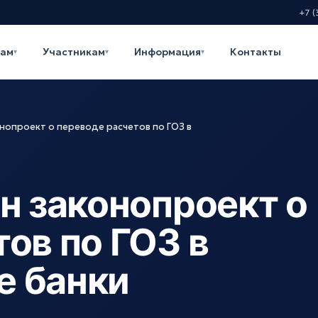
+7 (
кам
Участникам
Информация
Контакты
▾
▾
▾
онопроект о переводе расчетов по ГОЗ в
н законопроект о
ов по ГОЗ в
е банки