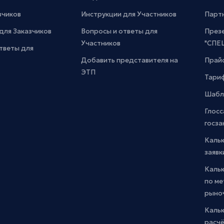
зчиков
Инструкции для Участников
Парт
для Заказчиков
Вопросы и ответы для
През
Участников
"СПЕ
тветы для
Добавить представителя на
Прайс
ЭТП
Тари
Шабл
Глосс
госза
Каль
заявк
Каль
по м
рыно
Кальк
расчё