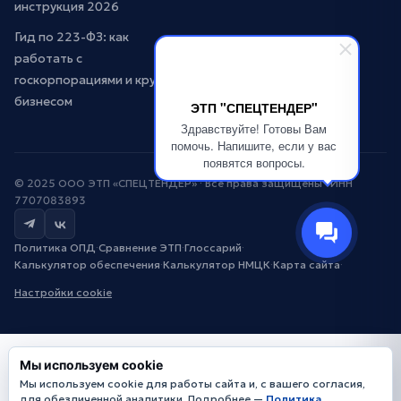
инструкция 2026
Гид по 223-ФЗ: как
работать с
госкорпорациями и крупным
бизнесом
ЭТП "СПЕЦТЕНДЕР"
Здравствуйте! Готовы Вам
помочь. Напишите, если у вас
появятся вопросы.
© 2025 ООО ЭТП «СПЕЦТЕНДЕР» · Все права защищены · ИНН
7707083893
Политика ОПД
·
Сравнение ЭТП
·
Глоссарий
·
Калькулятор обеспечения
·
Калькулятор НМЦК
·
Карта сайта
·
Настройки cookie
Мы используем cookie
Мы используем cookie для работы сайта и, с вашего согласия,
для обезличенной аналитики. Подробнее —
Политика