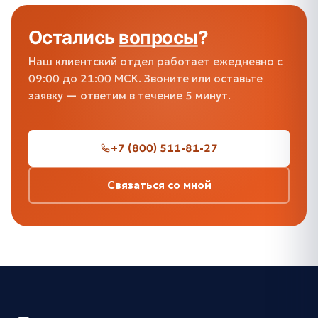
Остались
вопросы
?
Наш клиентский отдел работает ежедневно с
09:00 до 21:00 МСК. Звоните или оставьте
заявку — ответим в течение 5 минут.
+7 (800) 511-81-27
Связаться со мной