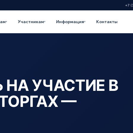
+7 (
кам
Участникам
Информация
Контакты
▾
▾
▾
 НА УЧАСТИЕ В
ТОРГАХ —