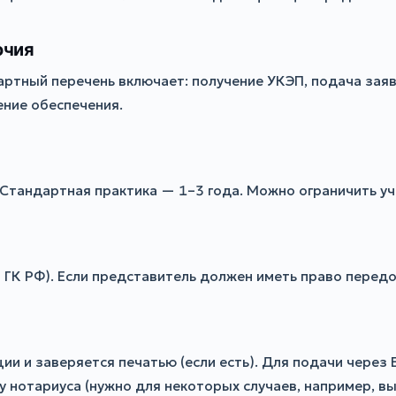
очия
ртный перечень включает: получение УКЭП, подача заяво
ение обеспечения.
Ф). Стандартная практика — 1–3 года. Можно ограничить у
 ГК РФ). Если представитель должен иметь право перед
и и заверяется печатью (если есть). Для подачи через
у нотариуса (нужно для некоторых случаев, например, в