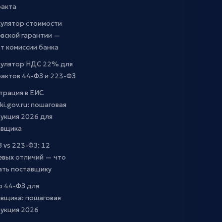
ракта
кулятор стоимости
вской гарантии —
т комиссии банка
кулятор НДС 22% для
актов 44-ФЗ и 223-ФЗ
трация в ЕИС
ki.gov.ru: пошаговая
укция 2026 для
авщика
 vs 223-ФЗ: 12
евых отличий — что
ать поставщику
о 44-ФЗ для
вщика: пошаговая
рукция 2026