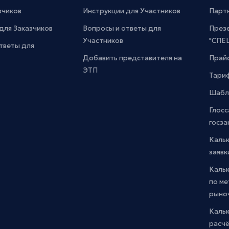
зчиков
Инструкции для Участников
Парт
для Заказчиков
Вопросы и ответы для
През
Участников
"СПЕ
тветы для
Добавить представителя на
Прайс
ЭТП
Тари
Шабл
Глосс
госза
Каль
заявк
Каль
по м
рыно
Кальк
расчё