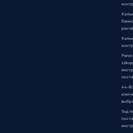
конт
Каль
банко
расчё
Каль
контр
Регис
zakup
инстр
пост
44-ФЗ
ключ
выбр
Гид п
поста
инст