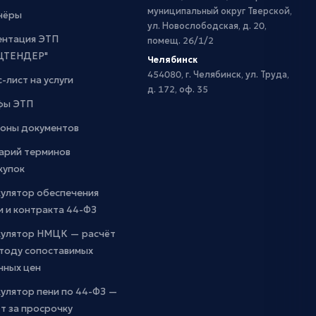
муниципальный округ Тверской,
нёры
ул. Новослободская, д. 20,
ентация ЭТП
помещ. 26/1/2
ЦТЕНДЕР"
Челябинск
454080, г. Челябинск, ул. Труда,
-лист на услуги
д. 172, оф. 35
фы ЭТП
оны документов
арий терминов
купок
кулятор обеспечения
и и контракта 44-ФЗ
кулятор НМЦК — расчёт
етоду сопоставимых
чных цен
улятор пени по 44-ФЗ —
т за просрочку