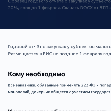
Образец годового отчёта о закупках у субъект
20%, срок до 1 февраля. Скачать DOCX от ЭТ
Годовой отчёт о закупках у субъектов мало
Размещается в ЕИС не позднее 1 февраля год
Кому необходимо
Все заказчики, обязанные применять 223-ФЗ и попа
монополий, дочерних обществ с участием государст