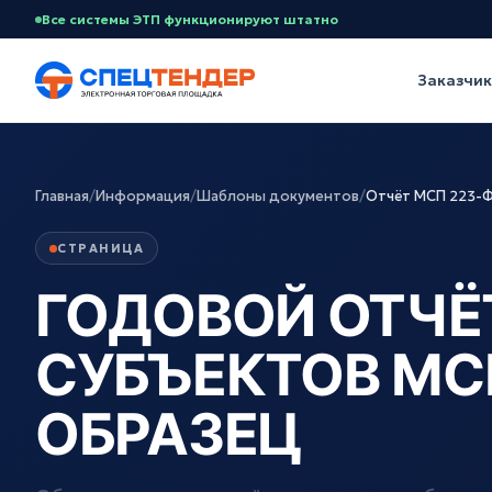
Все системы ЭТП функционируют штатно
Заказчи
Главная
/
Информация
/
Шаблоны документов
/
Отчёт МСП 223-
СТРАНИЦА
ГОДОВОЙ ОТЧЁ
СУБЪЕКТОВ МСП
ОБРАЗЕЦ