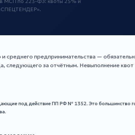
ов МСП по 223-ФЗ: квоты 25% и
П «СПЕЦТЕНДЕР».
го и среднего предпринимательства — обязательн
а, следующего за отчётным. Невыполнение квот 
дающие под действие ПП РФ № 1352. Это большинство г
ва.