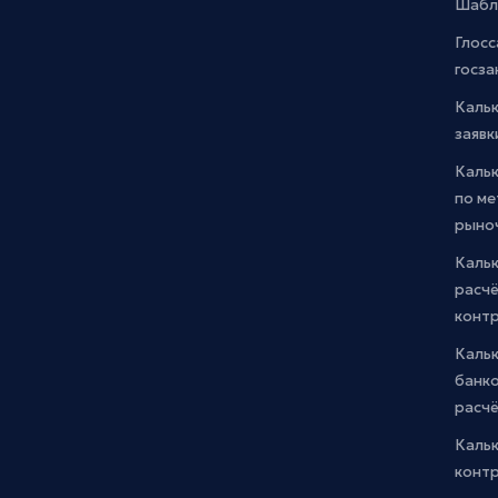
Шабл
Глосс
госза
Каль
заявк
Каль
по м
рыно
Кальк
расчё
конт
Каль
банко
расчё
Каль
контр