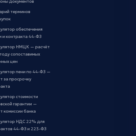
оны документов
арий терминов
купок
кулятор обеспечения
и и контракта 44-ФЗ
кулятор НМЦК — расчёт
етоду сопоставимых
чных цен
улятор пени по 44-ФЗ —
т за просрочку
ракта
кулятор стоимости
вской гарантии —
т комиссии банка
кулятор НДС 22% для
актов 44-ФЗ и 223-ФЗ