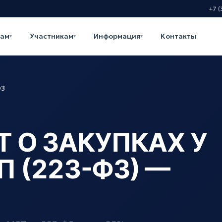
+7 (
кам
Участникам
Информация
Контакты
▾
▾
▾
ФЗ
Т О ЗАКУПКАХ У
 (223-ФЗ) —