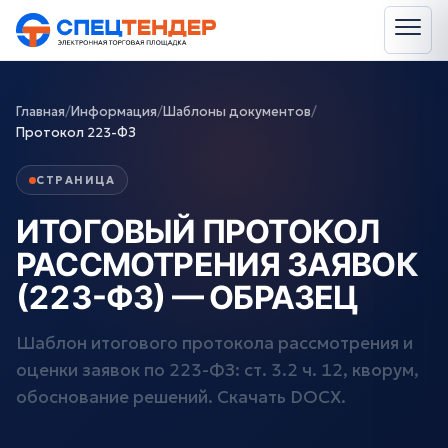
Главная
/
Информация
/
Шаблоны документов
/
Протокол 223-ФЗ
СТРАНИЦА
ИТОГОВЫЙ ПРОТОКОЛ
РАССМОТРЕНИЯ ЗАЯВОК
(223-ФЗ) — ОБРАЗЕЦ
Шаблон итогового протокола рассмотрения и
оценки заявок по 223-ФЗ: ст. 3.2 ч. 12, кворум,
обоснование решений. Скачать DOCX.