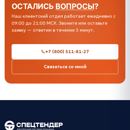
ОСТАЛИСЬ
ВОПРОСЫ
?
Наш клиентский отдел работает ежедневно с
09:00 до 21:00 МСК. Звоните или оставьте
заявку — ответим в течение 5 минут.
+7 (800) 511-81-27
Связаться со мной