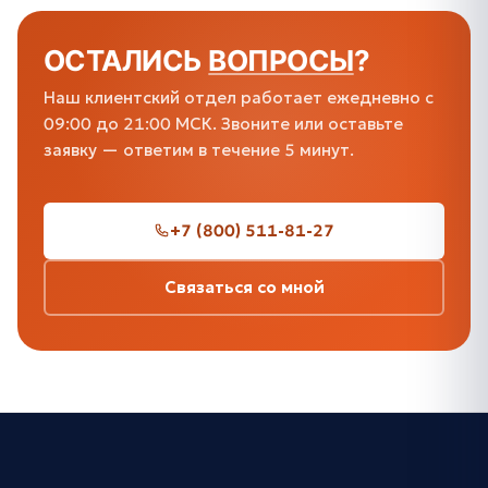
ОСТАЛИСЬ
ВОПРОСЫ
?
Наш клиентский отдел работает ежедневно с
09:00 до 21:00 МСК. Звоните или оставьте
заявку — ответим в течение 5 минут.
+7 (800) 511-81-27
Связаться со мной