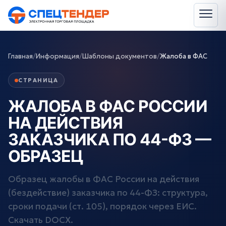
Главная
/
Информация
/
Шаблоны документов
/
Жалоба в ФАС
СТРАНИЦА
ЖАЛОБА В ФАС РОССИИ
НА ДЕЙСТВИЯ
ЗАКАЗЧИКА ПО 44-ФЗ —
ОБРАЗЕЦ
Образец жалобы в ФАС России на действия
(бездействие) заказчика по 44-ФЗ: структура,
сроки подачи (ст. 105), порядок через ЕИС.
Скачать DOCX.